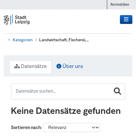
Zum Hauptinhalt wechseln
Anmelden
Kategorien
Landwirtschaft, Fischerei,...
Datensätze
Über uns
Keine Datensätze gefunden
Sortieren nach