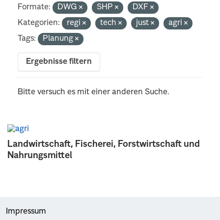
Formate:
DWG
SHP
DXF
Kategorien:
regi
tech
just
agri
Tags:
Planung
Ergebnisse filtern
Bitte versuch es mit einer anderen Suche.
Landwirtschaft, Fischerei, Forstwirtschaft und
Nahrungsmittel
Impressum