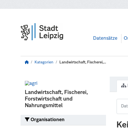
Zum Hauptinhalt wechseln
Datensätze
O
Kategorien
Landwirtschaft, Fischerei,...
Landwirtschaft, Fischerei,
Forstwirtschaft und
Nahrungsmittel
Organisationen
Ke