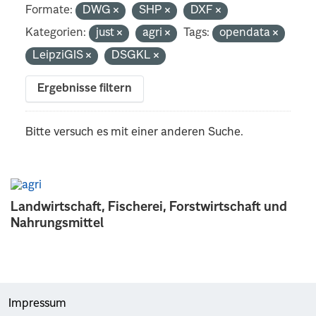
Formate:
DWG
SHP
DXF
Kategorien:
just
agri
Tags:
opendata
LeipziGIS
DSGKL
Ergebnisse filtern
Bitte versuch es mit einer anderen Suche.
Landwirtschaft, Fischerei, Forstwirtschaft und
Nahrungsmittel
Impressum