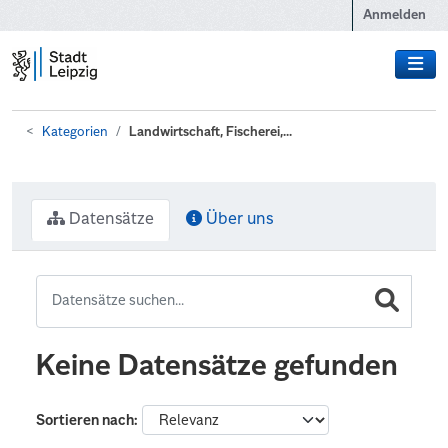
Zum Hauptinhalt wechseln
Anmelden
Kategorien
Landwirtschaft, Fischerei,...
Datensätze
Über uns
Keine Datensätze gefunden
Sortieren nach