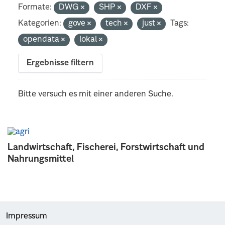
Formate:
DWG
SHP
DXF
Kategorien:
gove
tech
just
Tags:
opendata
lokal
Ergebnisse filtern
Bitte versuch es mit einer anderen Suche.
Landwirtschaft, Fischerei, Forstwirtschaft und
Nahrungsmittel
Impressum