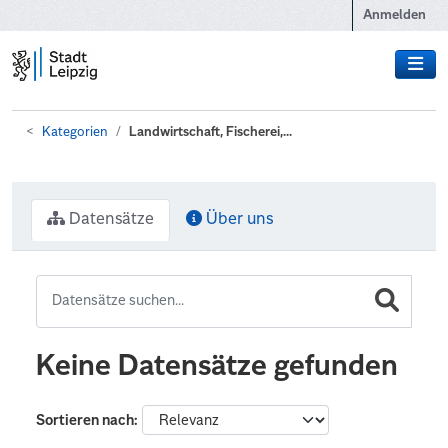
Zum Hauptinhalt wechseln
Anmelden
Kategorien
Landwirtschaft, Fischerei,...
Datensätze
Über uns
Keine Datensätze gefunden
Sortieren nach