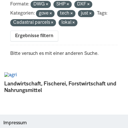
Formate:
DWG
SHP
DXF
Kategorien:
gove
tech
just
Tags:
Cadastral parcels
lokal
Ergebnisse filtern
Bitte versuch es mit einer anderen Suche.
Landwirtschaft, Fischerei, Forstwirtschaft und
Nahrungsmittel
Impressum