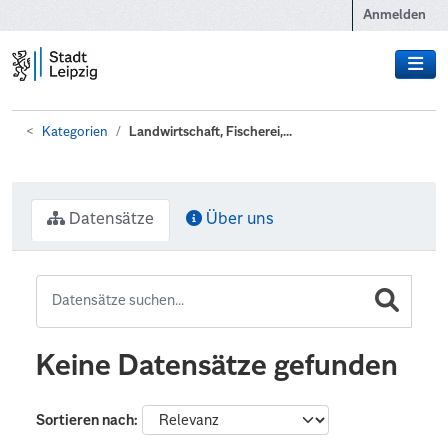
Zum Hauptinhalt wechseln
Anmelden
Kategorien
Landwirtschaft, Fischerei,...
Datensätze
Über uns
Keine Datensätze gefunden
Sortieren nach