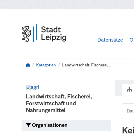
Zum Hauptinhalt wechseln
Datensätze
O
Kategorien
Landwirtschaft, Fischerei,...
Landwirtschaft, Fischerei,
Forstwirtschaft und
Nahrungsmittel
Organisationen
Ke