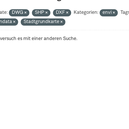
ate:
DWG
SHP
DXF
Kategorien:
envi
Tags
ndata
Stadtgrundkarte
 versuch es mit einer anderen Suche.