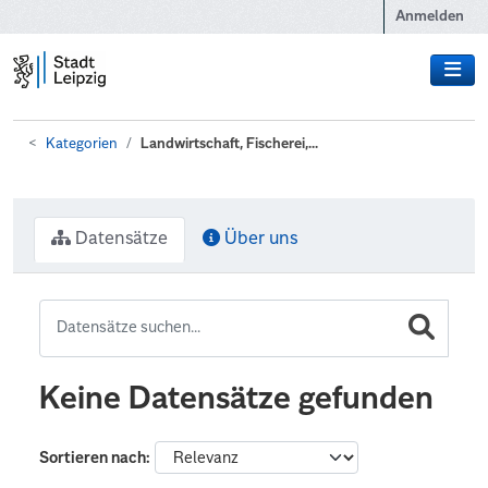
Zum Hauptinhalt wechseln
Anmelden
Kategorien
Landwirtschaft, Fischerei,...
Datensätze
Über uns
Keine Datensätze gefunden
Sortieren nach