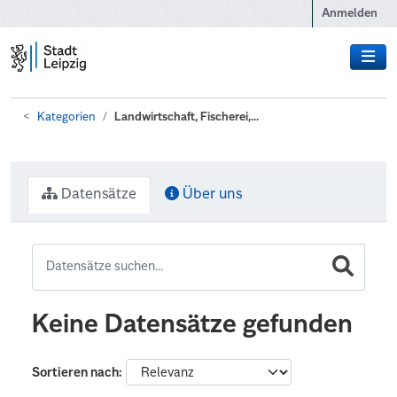
Zum Hauptinhalt wechseln
Anmelden
Kategorien
Landwirtschaft, Fischerei,...
Datensätze
Über uns
Keine Datensätze gefunden
Sortieren nach