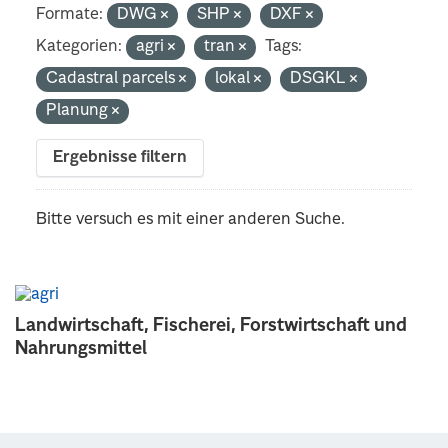
Formate:
DWG
SHP
DXF
Kategorien:
agri
tran
Tags:
Cadastral parcels
lokal
DSGKL
Planung
Ergebnisse filtern
Bitte versuch es mit einer anderen Suche.
Landwirtschaft, Fischerei, Forstwirtschaft und
Nahrungsmittel