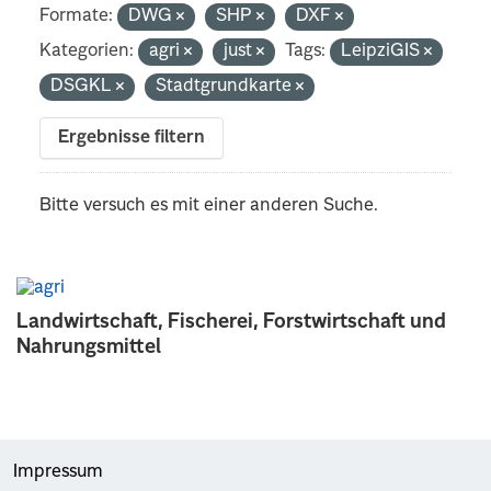
Formate:
DWG
SHP
DXF
Kategorien:
agri
just
Tags:
LeipziGIS
DSGKL
Stadtgrundkarte
Ergebnisse filtern
Bitte versuch es mit einer anderen Suche.
Landwirtschaft, Fischerei, Forstwirtschaft und
Nahrungsmittel
Impressum