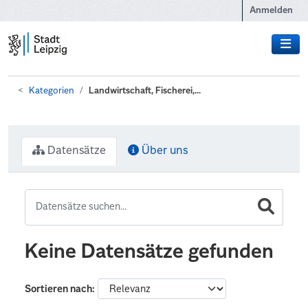
Zum Hauptinhalt wechseln
Anmelden
Kategorien
Landwirtschaft, Fischerei,...
Datensätze
Über uns
Keine Datensätze gefunden
Sortieren nach