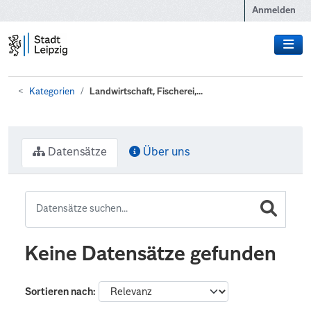
Zum Hauptinhalt wechseln
Anmelden
Kategorien
Landwirtschaft, Fischerei,...
Datensätze
Über uns
Keine Datensätze gefunden
Sortieren nach