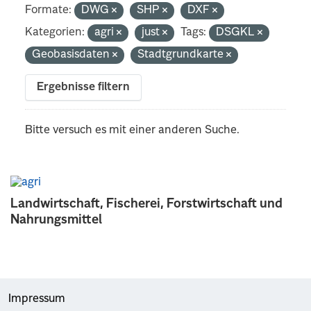
Formate:
DWG
SHP
DXF
Kategorien:
agri
just
Tags:
DSGKL
Geobasisdaten
Stadtgrundkarte
Ergebnisse filtern
Bitte versuch es mit einer anderen Suche.
Landwirtschaft, Fischerei, Forstwirtschaft und
Nahrungsmittel
Impressum