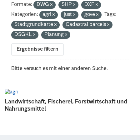
Formate:
DWG
SHP
DXF
Kategorien:
agri
just
gove
Tags:
Stadtgrundkarte
Cadastral parcels
DSGKL
Planung
Ergebnisse filtern
Bitte versuch es mit einer anderen Suche.
Landwirtschaft, Fischerei, Forstwirtschaft und
Nahrungsmittel