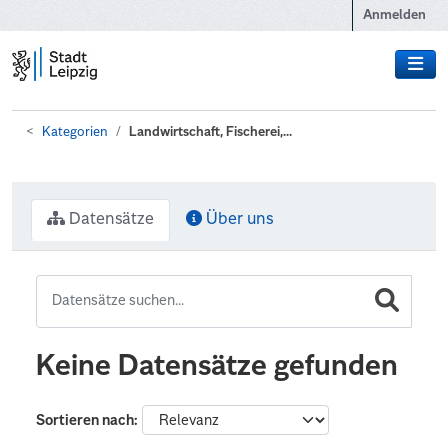
Zum Hauptinhalt wechseln
Anmelden
Kategorien
Landwirtschaft, Fischerei,...
Datensätze
Über uns
Keine Datensätze gefunden
Sortieren nach