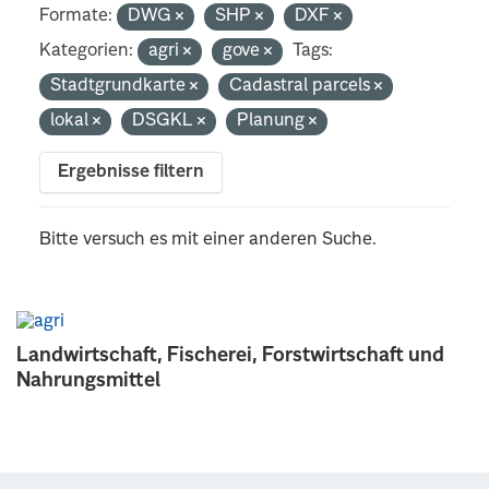
Formate:
DWG
SHP
DXF
Kategorien:
agri
gove
Tags:
Stadtgrundkarte
Cadastral parcels
lokal
DSGKL
Planung
Ergebnisse filtern
Bitte versuch es mit einer anderen Suche.
Landwirtschaft, Fischerei, Forstwirtschaft und
Nahrungsmittel