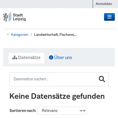
Zum Hauptinhalt wechseln
Anmelden
Kategorien
Landwirtschaft, Fischerei,...
Datensätze
Über uns
Keine Datensätze gefunden
Sortieren nach