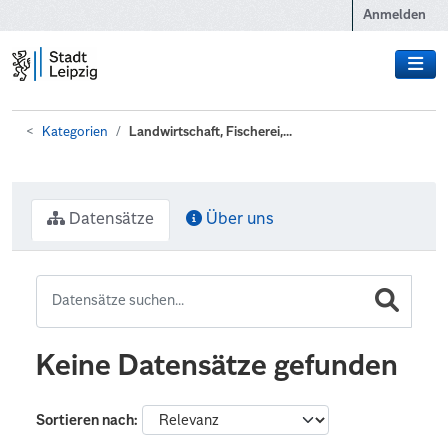
Zum Hauptinhalt wechseln
Anmelden
Kategorien
Landwirtschaft, Fischerei,...
Datensätze
Über uns
Keine Datensätze gefunden
Sortieren nach