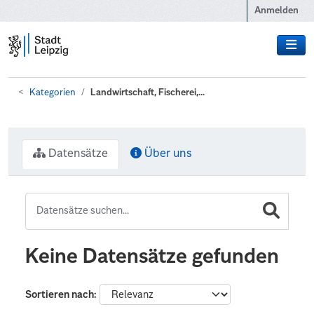
Zum Hauptinhalt wechseln
Anmelden
Kategorien
Landwirtschaft, Fischerei,...
Datensätze
Über uns
Keine Datensätze gefunden
Sortieren nach