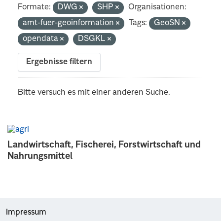
Formate:
DWG
SHP
Organisationen:
amt-fuer-geoinformation
Tags:
GeoSN
opendata
DSGKL
Ergebnisse filtern
Bitte versuch es mit einer anderen Suche.
Landwirtschaft, Fischerei, Forstwirtschaft und
Nahrungsmittel
Impressum