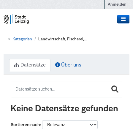
Zum Hauptinhalt wechseln
Anmelden
Kategorien
Landwirtschaft, Fischerei,...
Datensätze
Über uns
Keine Datensätze gefunden
Sortieren nach