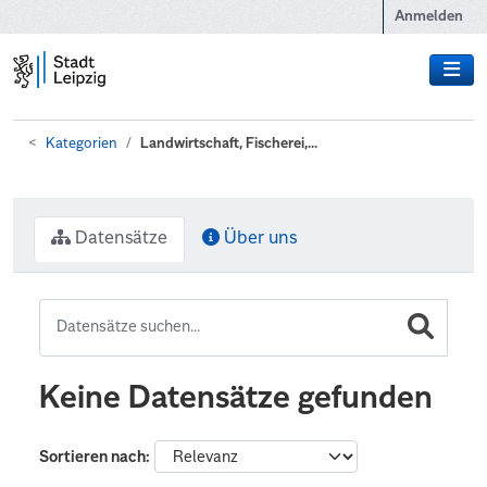
Zum Hauptinhalt wechseln
Anmelden
Kategorien
Landwirtschaft, Fischerei,...
Datensätze
Über uns
Keine Datensätze gefunden
Sortieren nach