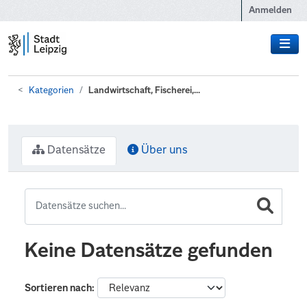
Zum Hauptinhalt wechseln
Anmelden
Kategorien
Landwirtschaft, Fischerei,...
Datensätze
Über uns
Keine Datensätze gefunden
Sortieren nach