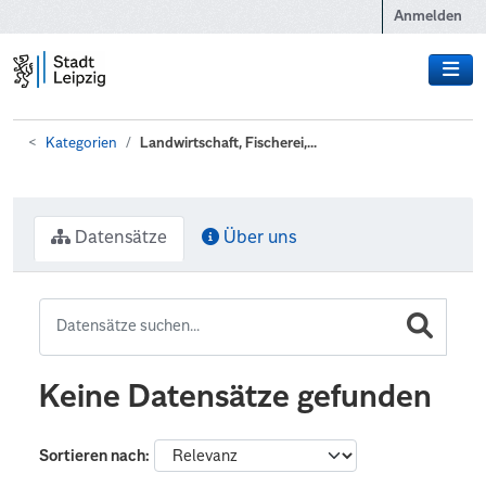
Zum Hauptinhalt wechseln
Anmelden
Kategorien
Landwirtschaft, Fischerei,...
Datensätze
Über uns
Keine Datensätze gefunden
Sortieren nach