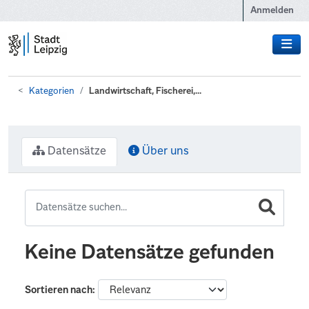
Zum Hauptinhalt wechseln
Anmelden
Kategorien
Landwirtschaft, Fischerei,...
Datensätze
Über uns
Keine Datensätze gefunden
Sortieren nach