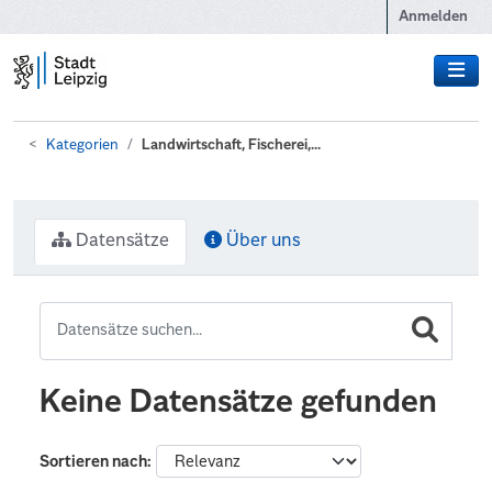
Zum Hauptinhalt wechseln
Anmelden
Kategorien
Landwirtschaft, Fischerei,...
Datensätze
Über uns
Keine Datensätze gefunden
Sortieren nach