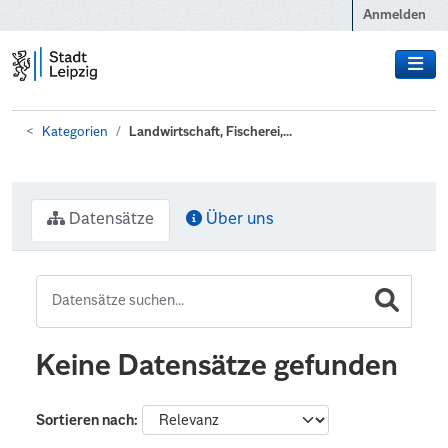
Zum Hauptinhalt wechseln
Anmelden
Kategorien
Landwirtschaft, Fischerei,...
Datensätze
Über uns
Keine Datensätze gefunden
Sortieren nach