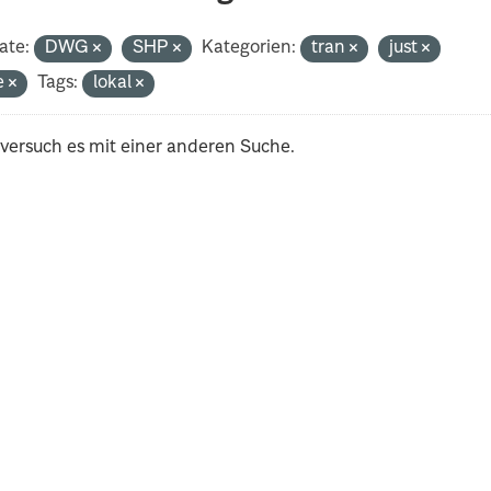
ate:
DWG
SHP
Kategorien:
tran
just
e
Tags:
lokal
 versuch es mit einer anderen Suche.