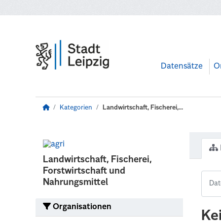
Zum Hauptinhalt wechseln
Datensätze
O
Kategorien
Landwirtschaft, Fischerei,...
Landwirtschaft, Fischerei,
Forstwirtschaft und
Nahrungsmittel
Organisationen
Ke