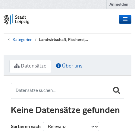
Zum Hauptinhalt wechseln
Anmelden
Kategorien
Landwirtschaft, Fischerei,...
Datensätze
Über uns
Keine Datensätze gefunden
Sortieren nach