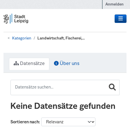
Zum Hauptinhalt wechseln
Anmelden
Kategorien
Landwirtschaft, Fischerei,...
Datensätze
Über uns
Keine Datensätze gefunden
Sortieren nach