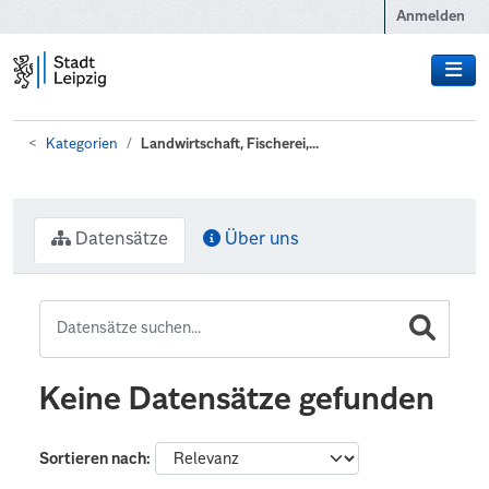
Zum Hauptinhalt wechseln
Anmelden
Kategorien
Landwirtschaft, Fischerei,...
Datensätze
Über uns
Keine Datensätze gefunden
Sortieren nach