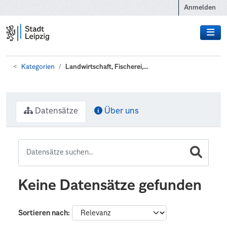
Zum Hauptinhalt wechseln
Anmelden
Kategorien
Landwirtschaft, Fischerei,...
Datensätze
Über uns
Keine Datensätze gefunden
Sortieren nach