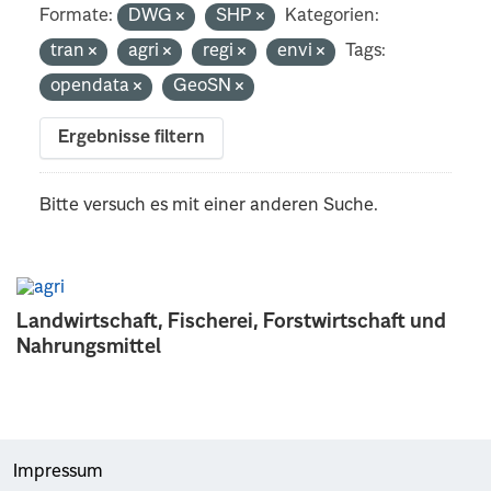
Formate:
DWG
SHP
Kategorien:
tran
agri
regi
envi
Tags:
opendata
GeoSN
Ergebnisse filtern
Bitte versuch es mit einer anderen Suche.
Landwirtschaft, Fischerei, Forstwirtschaft und
Nahrungsmittel
Impressum