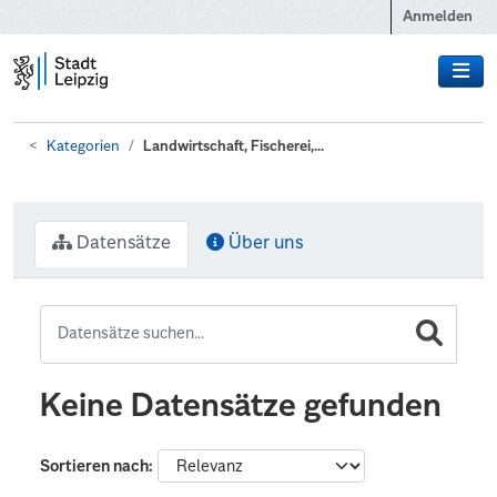
Zum Hauptinhalt wechseln
Anmelden
Kategorien
Landwirtschaft, Fischerei,...
Datensätze
Über uns
Keine Datensätze gefunden
Sortieren nach