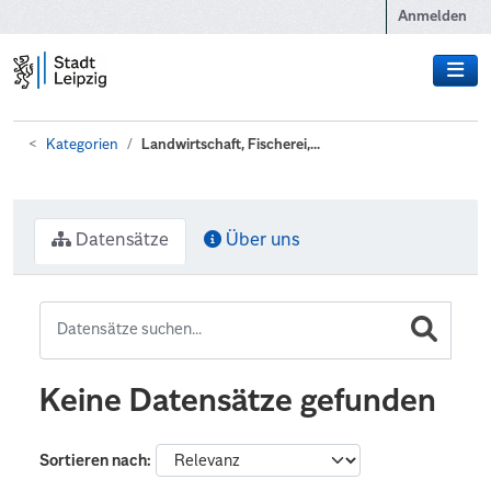
Zum Hauptinhalt wechseln
Anmelden
Kategorien
Landwirtschaft, Fischerei,...
Datensätze
Über uns
Keine Datensätze gefunden
Sortieren nach