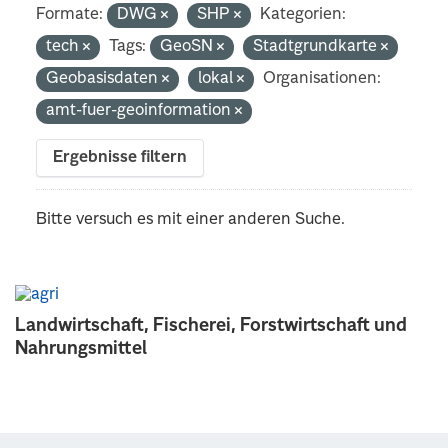
Formate:
DWG
SHP
Kategorien:
tech
Tags:
GeoSN
Stadtgrundkarte
Geobasisdaten
lokal
Organisationen:
amt-fuer-geoinformation
Ergebnisse filtern
Bitte versuch es mit einer anderen Suche.
Landwirtschaft, Fischerei, Forstwirtschaft und
Nahrungsmittel