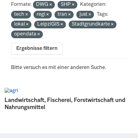
Formate:
DWG
SHP
Kategorien:
tech
regi
tran
just
Tags:
lokal
LeipziGIS
Stadtgrundkarte
opendata
Ergebnisse filtern
Bitte versuch es mit einer anderen Suche.
Landwirtschaft, Fischerei, Forstwirtschaft und
Nahrungsmittel