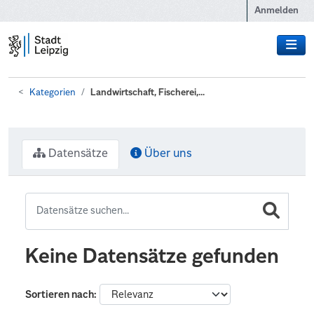
Zum Hauptinhalt wechseln
Anmelden
Kategorien
Landwirtschaft, Fischerei,...
Datensätze
Über uns
Keine Datensätze gefunden
Sortieren nach