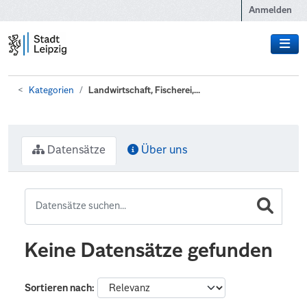
Zum Hauptinhalt wechseln
Anmelden
Kategorien
Landwirtschaft, Fischerei,...
Datensätze
Über uns
Keine Datensätze gefunden
Sortieren nach