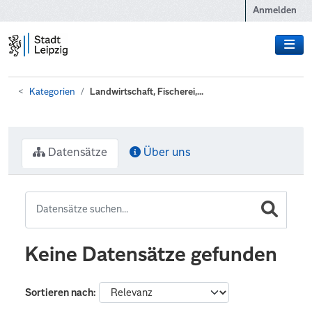
Zum Hauptinhalt wechseln
Anmelden
Kategorien
Landwirtschaft, Fischerei,...
Datensätze
Über uns
Keine Datensätze gefunden
Sortieren nach