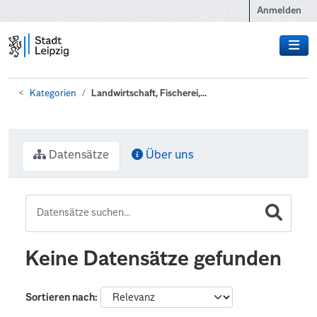
Zum Hauptinhalt wechseln
Anmelden
Kategorien
Landwirtschaft, Fischerei,...
Datensätze
Über uns
Keine Datensätze gefunden
Sortieren nach