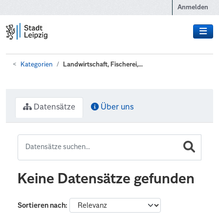
Zum Hauptinhalt wechseln
Anmelden
Kategorien
Landwirtschaft, Fischerei,...
Datensätze
Über uns
Keine Datensätze gefunden
Sortieren nach