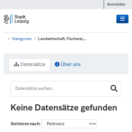
Zum Hauptinhalt wechseln
Anmelden
Kategorien
Landwirtschaft, Fischerei,...
Datensätze
Über uns
Keine Datensätze gefunden
Sortieren nach