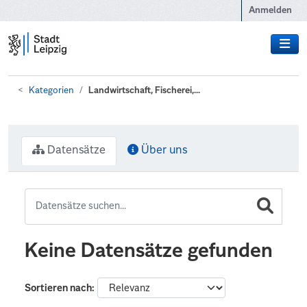
Zum Hauptinhalt wechseln
Anmelden
Kategorien
Landwirtschaft, Fischerei,...
Datensätze
Über uns
Keine Datensätze gefunden
Sortieren nach