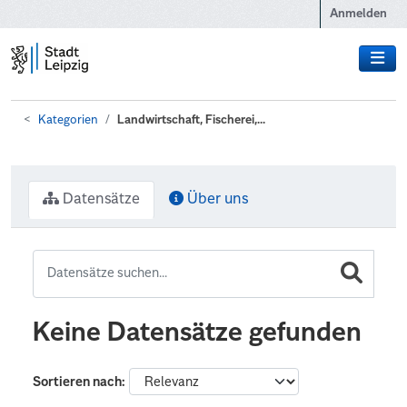
Zum Hauptinhalt wechseln
Anmelden
Kategorien
Landwirtschaft, Fischerei,...
Datensätze
Über uns
Keine Datensätze gefunden
Sortieren nach