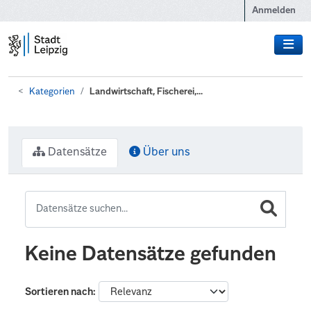
Zum Hauptinhalt wechseln
Anmelden
Kategorien
Landwirtschaft, Fischerei,...
Datensätze
Über uns
Keine Datensätze gefunden
Sortieren nach