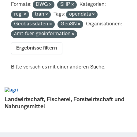
Formate:
DWG
SHP
Kategorien:
regi
tran
Tags:
opendata
Geobasisdaten
GeoSN
Organisationen:
amt-fuer-geoinformation
Ergebnisse filtern
Bitte versuch es mit einer anderen Suche.
Landwirtschaft, Fischerei, Forstwirtschaft und
Nahrungsmittel