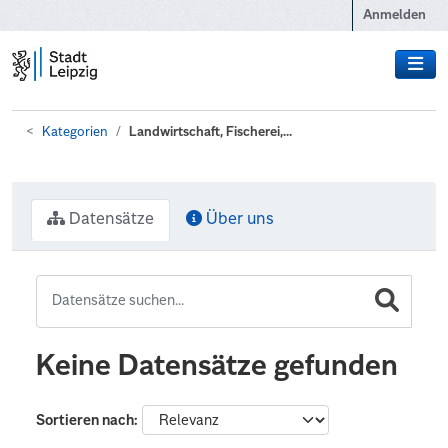
Zum Hauptinhalt wechseln
Anmelden
Kategorien
Landwirtschaft, Fischerei,...
Datensätze
Über uns
Keine Datensätze gefunden
Sortieren nach