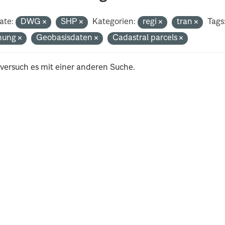
ate:
DWG
SHP
Kategorien:
regi
tran
Tags
nung
Geobasisdaten
Cadastral parcels
 versuch es mit einer anderen Suche.