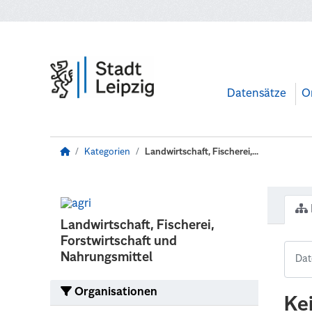
Zum Hauptinhalt wechseln
Datensätze
O
Kategorien
Landwirtschaft, Fischerei,...
Landwirtschaft, Fischerei,
Forstwirtschaft und
Nahrungsmittel
Organisationen
Ke