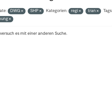
ate:
DWG
SHP
Kategorien:
regi
tran
Tags
nung
 versuch es mit einer anderen Suche.