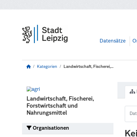
Zum Hauptinhalt wechseln
Datensätze
O
Kategorien
Landwirtschaft, Fischerei,...
Landwirtschaft, Fischerei,
Forstwirtschaft und
Nahrungsmittel
Organisationen
Ke