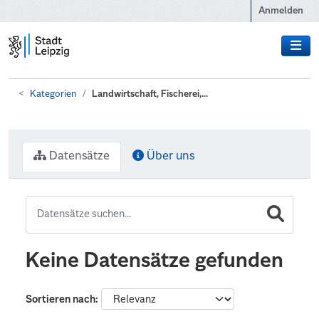
Zum Hauptinhalt wechseln
Anmelden
Kategorien
Landwirtschaft, Fischerei,...
Datensätze
Über uns
Keine Datensätze gefunden
Sortieren nach