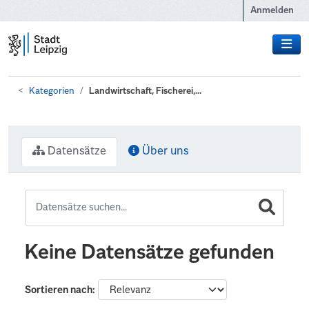
Zum Hauptinhalt wechseln
Anmelden
Kategorien
Landwirtschaft, Fischerei,...
Datensätze
Über uns
Keine Datensätze gefunden
Sortieren nach