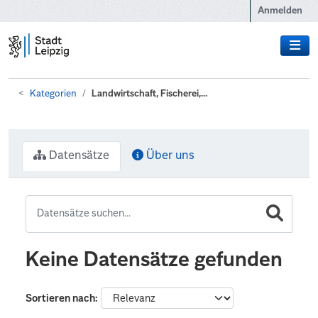
Zum Hauptinhalt wechseln
Anmelden
Kategorien
Landwirtschaft, Fischerei,...
Datensätze
Über uns
Keine Datensätze gefunden
Sortieren nach