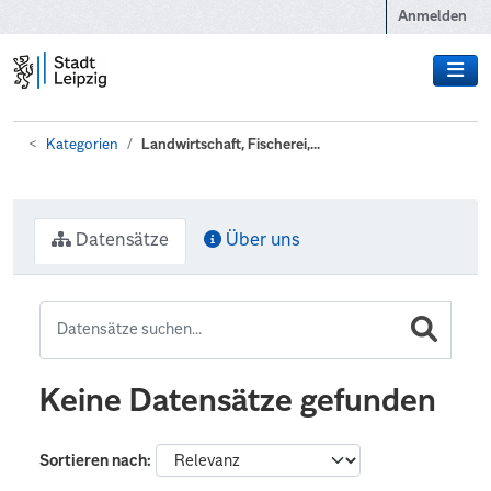
Zum Hauptinhalt wechseln
Anmelden
Kategorien
Landwirtschaft, Fischerei,...
Datensätze
Über uns
Keine Datensätze gefunden
Sortieren nach