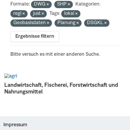
Formate:
DWG
SHP
Kategorien:
regi
just
Tags:
lokal
Geobasisdaten
Planung
DSGKL
Ergebnisse filtern
Bitte versuch es mit einer anderen Suche.
Landwirtschaft, Fischerei, Forstwirtschaft und
Nahrungsmittel
Impressum