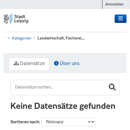
Zum Hauptinhalt wechseln
Anmelden
Kategorien
Landwirtschaft, Fischerei,...
Datensätze
Über uns
Keine Datensätze gefunden
Sortieren nach