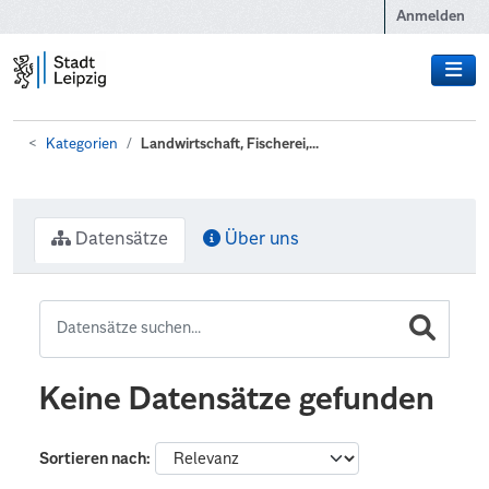
Zum Hauptinhalt wechseln
Anmelden
Kategorien
Landwirtschaft, Fischerei,...
Datensätze
Über uns
Keine Datensätze gefunden
Sortieren nach