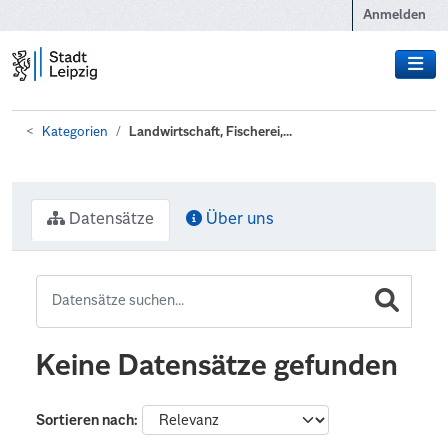
Zum Hauptinhalt wechseln
Anmelden
Kategorien
Landwirtschaft, Fischerei,...
Datensätze
Über uns
Keine Datensätze gefunden
Sortieren nach