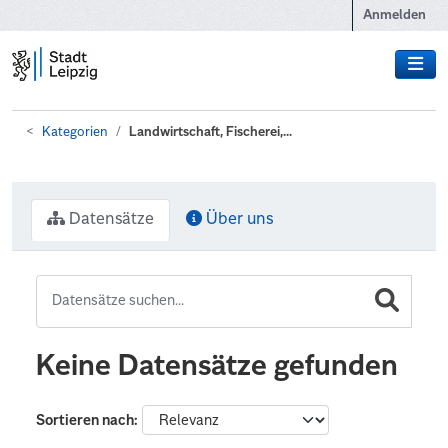
Zum Hauptinhalt wechseln
Anmelden
Kategorien
Landwirtschaft, Fischerei,...
Datensätze
Über uns
Keine Datensätze gefunden
Sortieren nach