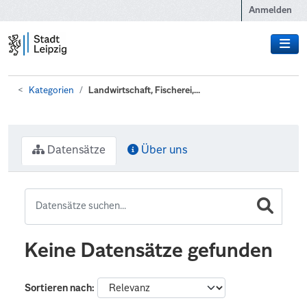
Zum Hauptinhalt wechseln
Anmelden
Kategorien
Landwirtschaft, Fischerei,...
Datensätze
Über uns
Keine Datensätze gefunden
Sortieren nach