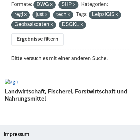
Formate:
DWG
SHP
Kategorien:
regi
just
tech
Tags:
LeipziGIS
Geobasisdaten
DSGKL
Ergebnisse filtern
Bitte versuch es mit einer anderen Suche.
Landwirtschaft, Fischerei, Forstwirtschaft und
Nahrungsmittel
Impressum