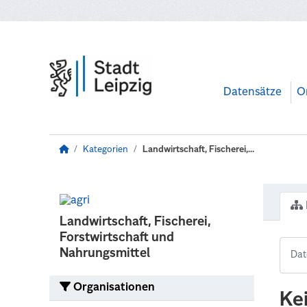
Zum Hauptinhalt wechseln
Datensätze
O
Kategorien
Landwirtschaft, Fischerei,...
Landwirtschaft, Fischerei,
Forstwirtschaft und
Nahrungsmittel
Organisationen
Ke