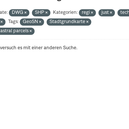
ate:
DWG
SHP
Kategorien:
regi
just
tec
i
Tags:
GeoSN
Stadtgrundkarte
astral parcels
 versuch es mit einer anderen Suche.